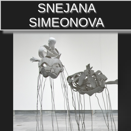
S
N
E
J
A
N
A
S
I
M
E
O
N
O
V
A